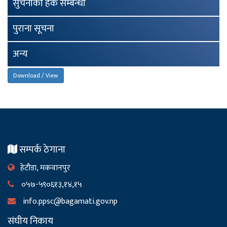
सुचनाको हक सम्बन्धी
पुराना सूचना
अन्य
Download / View
सम्पर्क ठेगाना
हेटौडा, मकवानपुर
०५७-५९०६१३,१४,१५
info.ppsc@bagamati.gov.np
संघीय निकाय