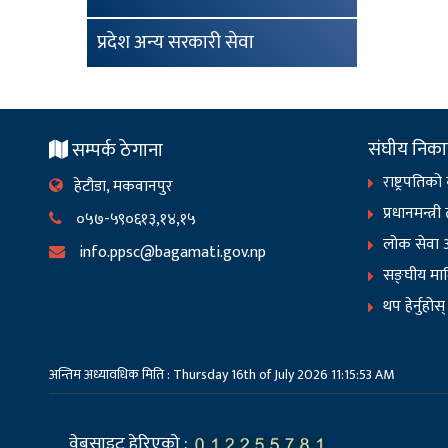
प्रदेश अन्य सरकारी सेवा
संघीय निक
सम्पर्क ठेगाना
राष्ट्रपतिको
हेटौडा, मकवानपुर
प्रधानमन्त्र
०५७-५९०६१३,१४,१५
लोक सेवा 
info.ppsc@bagamati.gov.np
सङ्‍घीय माम
थप हेर्नुहोस्
अन्तिम अध्यावधिक मिति : Thursday 16th of July 2026 11:15:53 AM
वेबसाइट हेरिएको :