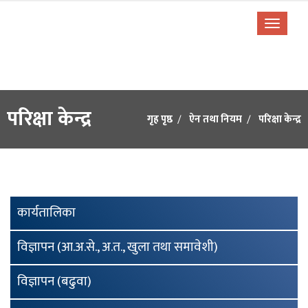
परिक्षा केन्द्र
गृह पृष्ठ
ऐन तथा नियम
परिक्षा केन्द्र
कार्यतालिका
विज्ञापन (आ.अ.से., अ.त., खुला तथा समावेशी)
विज्ञापन (बढुवा)