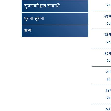
२०
सुचनाको हक सम्बन्धी
२९ फ
पुराना सूचना
२०
अन्य
२६ फ
२०
१८ फ
२०
२९ 
२०
२४ 
२०
०३ 