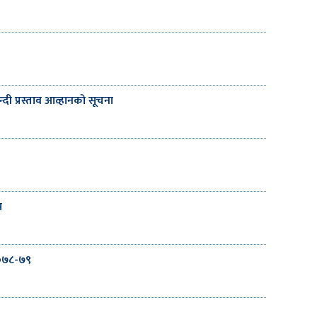
ी प्रस्ताव आव्हानको सूचना
म
१/०७८-७९