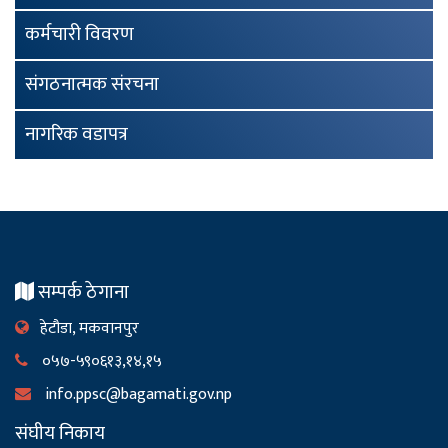
कर्मचारी विवरण
संगठनात्मक संरचना
नागरिक वडापत्र
सम्पर्क ठेगाना
हेटौडा, मकवानपुर
०५७-५९०६१३,१४,१५
info.ppsc@bagamati.gov.np
संघीय निकाय