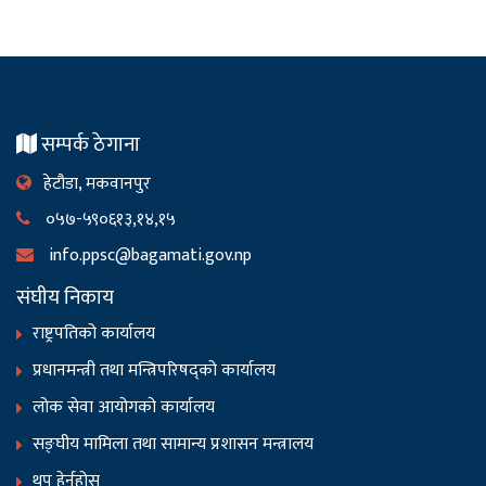
सम्पर्क ठेगाना
हेटौडा, मकवानपुर
०५७-५९०६१३,१४,१५
info.ppsc@bagamati.gov.np
संघीय निकाय
राष्ट्रपतिको कार्यालय
प्रधानमन्त्री तथा मन्त्रिपरिषद्को कार्यालय
लोक सेवा आयोगको कार्यालय
सङ्‍घीय मामिला तथा सामान्य प्रशासन मन्त्रालय
थप हेर्नुहोस्