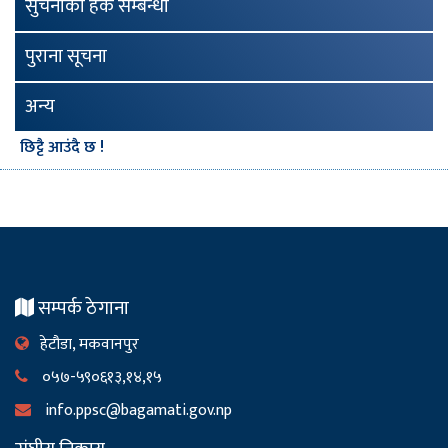
सुचनाको हक सम्बन्धी
पुराना सूचना
अन्य
छिट्टै आउंदै छ !
सम्पर्क ठेगाना
हेटौडा, मकवानपुर
०५७-५९०६१३,१४,१५
info.ppsc@bagamati.gov.np